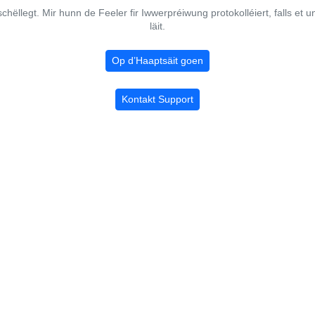
chëllegt. Mir hunn de Feeler fir Iwwerpréiwung protokolléiert, falls et u
läit.
Op d’Haaptsäit goen
Kontakt Support