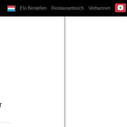
Elo Bestellen
Restaurantssich
Verbannen
0
T