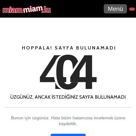
Menü
4
0
4
HOPPALA! SAYFA BULUNAMADI
ÜZGÜNÜZ, ANCAK ISTEDIĞINIZ SAYFA BULUNAMADI
Bunun için üzgünüz. Hata bizim hatamızsa incelemek üzere
kaydettik.