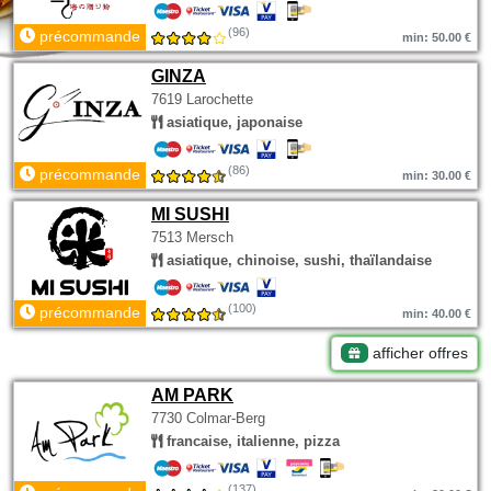
(96)
précommande
min: 50.00 €
GINZA
7619 Larochette
asiatique, japonaise
(86)
précommande
min: 30.00 €
MI SUSHI
7513 Mersch
asiatique, chinoise, sushi, thaïlandaise
(100)
précommande
min: 40.00 €
afficher offres
AM PARK
7730 Colmar-Berg
francaise, italienne, pizza
(137)