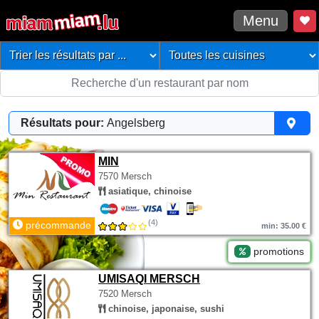
Menu
Résultats pour:
Angelsberg
MIN
7570 Mersch
asiatique, chinoise
(4)
précommande
min: 35.00 €
promotions
UMISAQI MERSCH
7520 Mersch
chinoise, japonaise, sushi