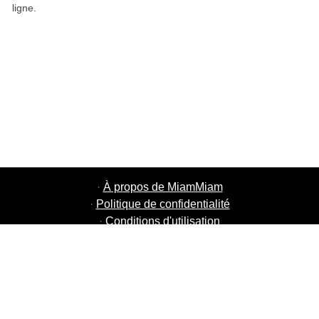
ligne.
·
À propos de MiamMiam
·
Politique de confidentialité
·
Conditions d'utilisation
·
MiamMiam Jobs
·
Ajouter votre restaurant
·
Parrainage d'amis
·
Liste de toutes les villes
·
Chat aide