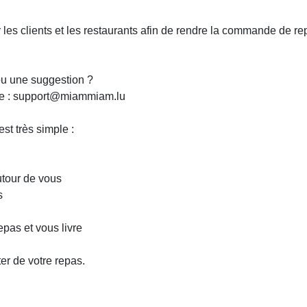
r les clients et les restaurants afin de rendre la commande de re
u une suggestion ?
ute : support@miammiam.lu
 très simple :
autour de vous
és
epas et vous livre
ter de votre repas.