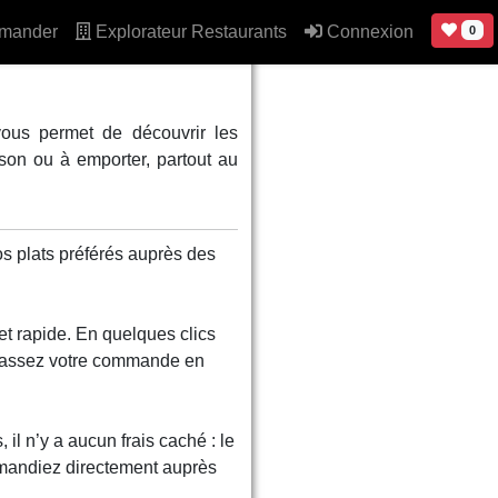
mander
Explorateur Restaurants
Connexion
0
us permet de découvrir les
son ou à emporter, partout au
 plats préférés auprès des
t rapide. En quelques clics
t passez votre commande en
 il n’y a aucun frais caché : le
mmandiez directement auprès