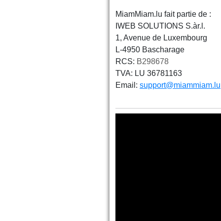
MiamMiam.lu fait partie de :
IWEB SOLUTIONS S.àr.l.
1, Avenue de Luxembourg
L-4950 Bascharage
RCS:
B298678
TVA: LU 36781163
Email:
support@miammiam.lu