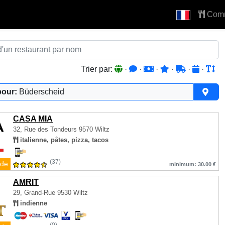
Com
Trier par:
·
·
·
·
·
·
pour:
Büderscheid
CASA MIA
32, Rue des Tondeurs
9570 Wiltz
italienne, pâtes, pizza, tacos
(37)
de
minimum: 30.00 €
AMRIT
29, Grand-Rue
9530 Wiltz
indienne