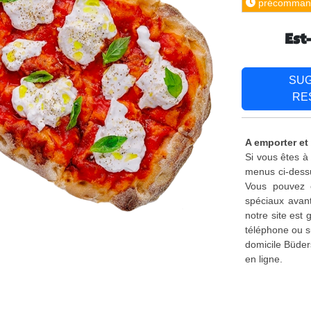
précomman
Est
SU
RE
A emporter et
Si vous êtes à
menus ci-dessu
Vous pouvez é
spéciaux avant
notre site est
téléphone ou s
domicile Büder
en ligne.