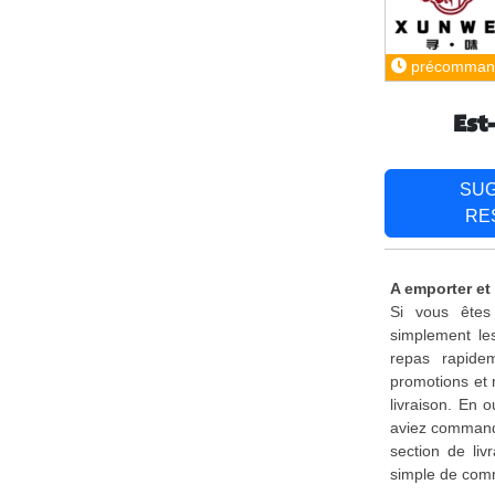
précomman
Est
SU
RE
A emporter et
Si vous êtes 
simplement le
repas rapide
promotions et 
livraison. En 
aviez commandé
section de liv
simple de comm