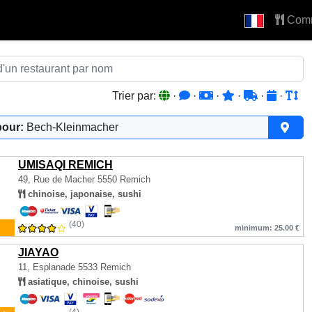
Com
Trier par:
·
·
·
·
·
·
pour:
Bech-Kleinmacher
UMISAQI REMICH
49, Rue de Macher
5550 Remich
chinoise, japonaise, sushi
(40)
minimum: 25.00 €
JIAYAO
11, Esplanade
5533 Remich
asiatique, chinoise, sushi