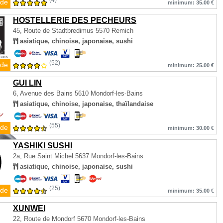
(4)
de
minimum: 35.00 €
HOSTELLERIE DES PECHEURS
45, Route de Stadtbredimus
5570 Remich
asiatique, chinoise, japonaise, sushi
(52)
de
minimum: 25.00 €
GUI LIN
6, Avenue des Bains
5610 Mondorf-les-Bains
asiatique, chinoise, japonaise, thaïlandaise
(55)
de
minimum: 30.00 €
YASHIKI SUSHI
2a, Rue Saint Michel
5637 Mondorf-les-Bains
asiatique, chinoise, japonaise, sushi
(25)
de
minimum: 35.00 €
XUNWEI
22, Route de Mondorf
5670 Mondorf-les-Bains