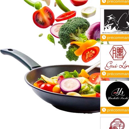
précomman
précomman
précomman
précomman