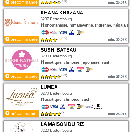
(90)
précommande
min: 25.00 €
KHANA KHAZANA
3237 Bettembourg
bhoutanaise, himalayenne, indienne, népalaise
(55)
précommande
min: 30.00 €
SUSHI BATEAU
3230 Bettembourg
asiatique, chinoise, japonaise, sushi
(73)
précommande
min: 25.00 €
LUMEA
3270 Bettembourg
asiatique, chinoise, sushi
(2)
précommande
min: 25.00 €
LA MAISON DU RIZ
3220 Bettembourg