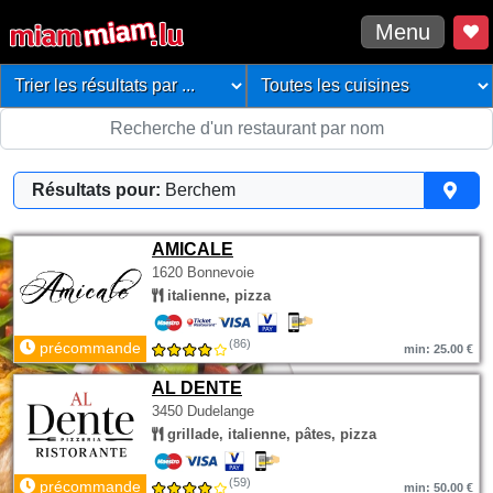
Menu
Résultats pour:
Berchem
AMICALE
1620 Bonnevoie
italienne, pizza
(86)
précommande
min: 25.00 €
AL DENTE
3450 Dudelange
grillade, italienne, pâtes, pizza
(59)
précommande
min: 50.00 €