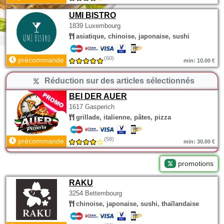
UMI BISTRO
1839 Luxembourg
asiatique, chinoise, japonaise, sushi
(60)
précommande
min: 10.00 €
Réduction sur des articles sélectionnés
BEI DER AUER
1617 Gasperich
grillade, italienne, pâtes, pizza
(58)
précommande
min: 30.00 €
promotions
RAKU
3254 Bettembourg
chinoise, japonaise, sushi, thaïlandaise