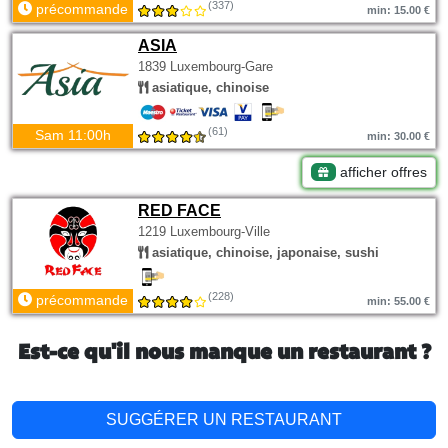
(337)
précommande
min: 15.00 €
ASIA
1839 Luxembourg-Gare
asiatique, chinoise
(61)
Sam 11:00h
min: 30.00 €
afficher offres
RED FACE
1219 Luxembourg-Ville
asiatique, chinoise, japonaise, sushi
(228)
précommande
min: 55.00 €
Est-ce qu'il nous manque un restaurant ?
SUGGÉRER UN RESTAURANT