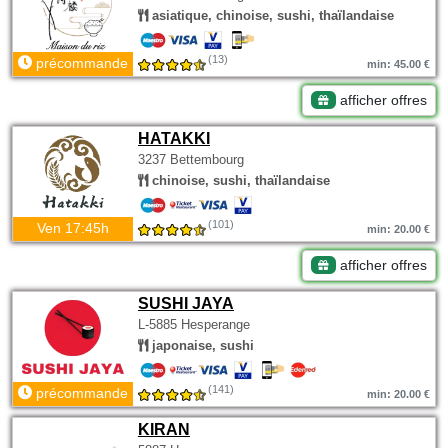
asiatique, chinoise, sushi, thaïlandaise
(13)
précommande
min: 45.00 €
afficher offres
HATAKKI
3237 Bettembourg
chinoise, sushi, thaïlandaise
(101)
Ven 17:45h
min: 20.00 €
afficher offres
SUSHI JAYA
L-5885 Hesperange
japonaise, sushi
(141)
précommande
min: 20.00 €
KIRAN