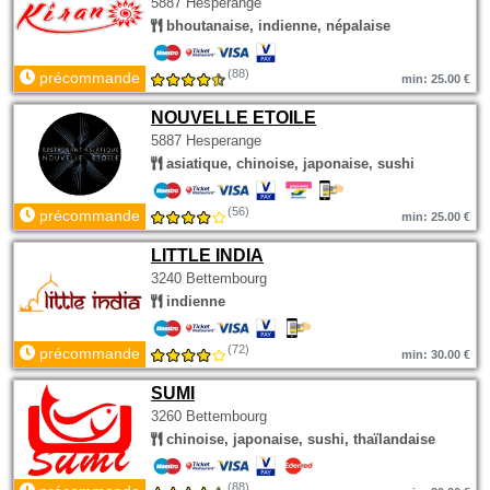
5887 Hesperange
bhoutanaise, indienne, népalaise
(88)
précommande
min: 25.00 €
NOUVELLE ETOILE
5887 Hesperange
asiatique, chinoise, japonaise, sushi
(56)
précommande
min: 25.00 €
LITTLE INDIA
3240 Bettembourg
indienne
(72)
précommande
min: 30.00 €
SUMI
3260 Bettembourg
chinoise, japonaise, sushi, thaïlandaise
(88)