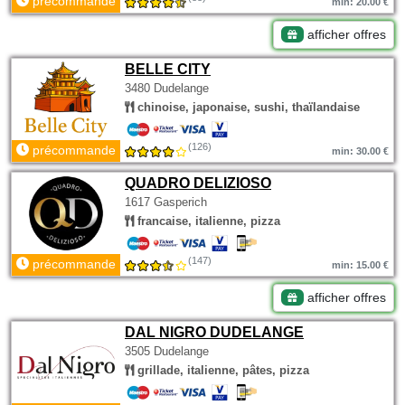
précommande
min: 20.00 €
afficher offres
BELLE CITY
3480 Dudelange
chinoise, japonaise, sushi, thaïlandaise
(126)
précommande
min: 30.00 €
QUADRO DELIZIOSO
1617 Gasperich
francaise, italienne, pizza
(147)
précommande
min: 15.00 €
afficher offres
DAL NIGRO DUDELANGE
3505 Dudelange
grillade, italienne, pâtes, pizza