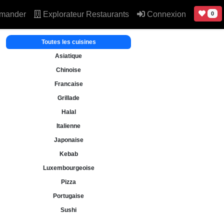
mander
Explorateur Restaurants
Connexion
0
Toutes les cuisines
Asiatique
Chinoise
Francaise
Grillade
Halal
Italienne
Japonaise
Kebab
Luxembourgeoise
Pizza
Portugaise
Sushi