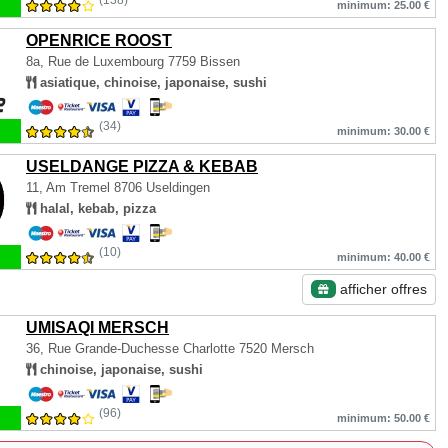
(138)
minimum: 25.00 €
OPENRICE ROOST
8a, Rue de Luxembourg
7759 Bissen
asiatique, chinoise, japonaise, sushi
(34)
minimum: 30.00 €
USELDANGE PIZZA & KEBAB
11, Am Tremel
8706 Useldingen
halal, kebab, pizza
(10)
minimum: 40.00 €
afficher offres
UMISAQI MERSCH
36, Rue Grande-Duchesse Charlotte
7520 Mersch
chinoise, japonaise, sushi
(96)
minimum: 50.00 €