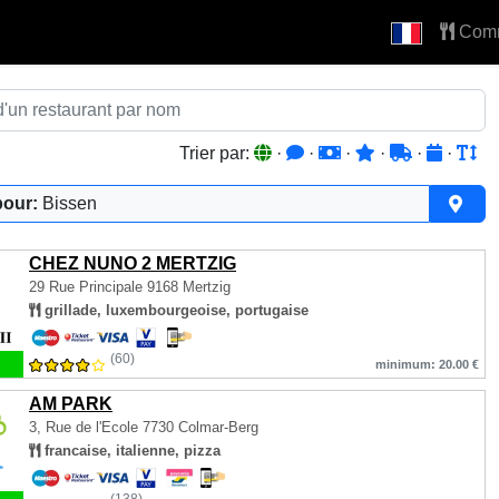
Com
Trier par:
·
·
·
·
·
·
pour:
Bissen
CHEZ NUNO 2 MERTZIG
29 Rue Principale
9168 Mertzig
grillade, luxembourgeoise, portugaise
(60)
minimum: 20.00 €
AM PARK
3, Rue de l'Ecole
7730 Colmar-Berg
francaise, italienne, pizza