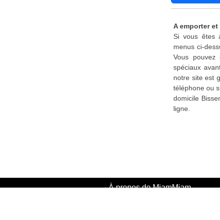
A emporter et 
Si vous êtes 
menus ci-dessu
Vous pouvez é
spéciaux avant
notre site est
téléphone ou s
domicile Bisse
ligne.
·
À propos de MiamMiam
·
Politique de confidentialité
·
Conditions d'utilisation