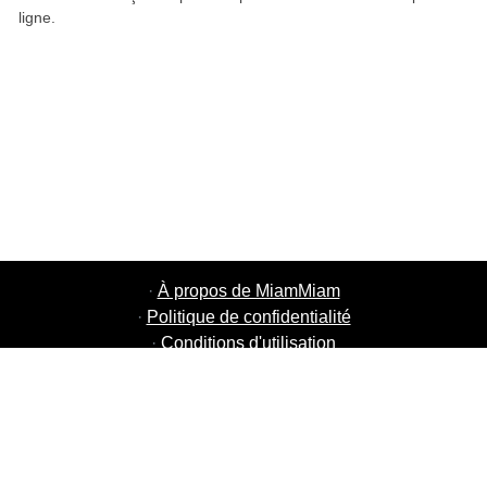
ligne.
·
À propos de MiamMiam
·
Politique de confidentialité
·
Conditions d'utilisation
·
MiamMiam Jobs
·
Ajouter votre restaurant
·
Parrainage d'amis
·
Liste de toutes les villes
·
Chat aide