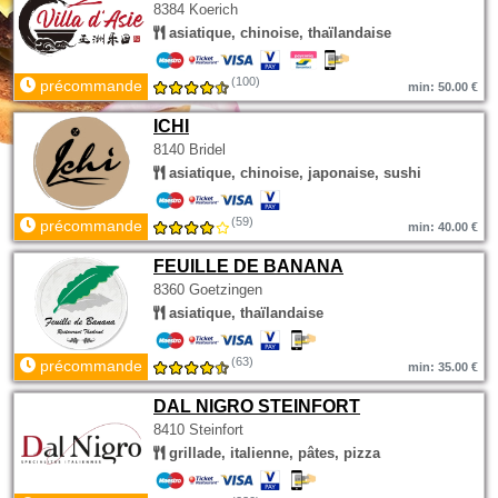
8384 Koerich
asiatique, chinoise, thaïlandaise
(100)
précommande
min: 50.00 €
ICHI
8140 Bridel
asiatique, chinoise, japonaise, sushi
(59)
précommande
min: 40.00 €
FEUILLE DE BANANA
8360 Goetzingen
asiatique, thaïlandaise
(63)
précommande
min: 35.00 €
DAL NIGRO STEINFORT
8410 Steinfort
grillade, italienne, pâtes, pizza