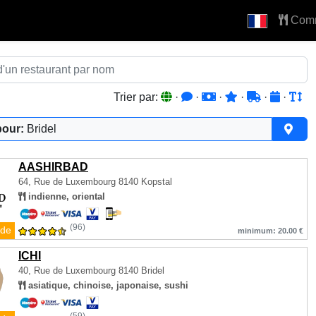
Com
Trier par:
·
·
·
·
·
·
pour:
Bridel
AASHIRBAD
64, Rue de Luxembourg
8140 Kopstal
indienne, oriental
(96)
de
minimum: 20.00 €
ICHI
40, Rue de Luxembourg
8140 Bridel
asiatique, chinoise, japonaise, sushi