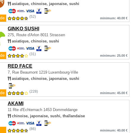
asiatique, chinoise, japonaise, sushi
(52)
de
minimum: 40.00 €
GINKO SUSHI
275, Route d'Arlon
8011 Strassen
asiatique, chinoise, sushi
(31)
de
minimum: 25.00 €
RED FACE
7, Rue Beaumont
1219 Luxembourg-Ville
asiatique, chinoise, japonaise, sushi
(228)
de
minimum: 45.00 €
AKAMI
11 Rte d'Echternach
1453 Dommeldange
chinoise, japonaise, sushi, thaïlandaise
(86)
minimum: 40.00 €