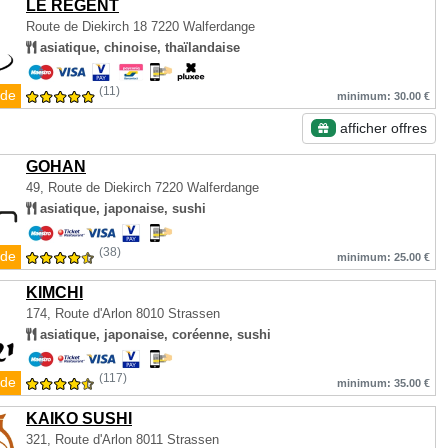
LE REGENT
Route de Diekirch 18
7220 Walferdange
asiatique, chinoise, thaïlandaise
(11)
de
minimum: 30.00 €
afficher offres
GOHAN
49, Route de Diekirch
7220 Walferdange
asiatique, japonaise, sushi
(38)
de
minimum: 25.00 €
KIMCHI
174, Route d'Arlon
8010 Strassen
asiatique, japonaise, coréenne, sushi
(117)
de
minimum: 35.00 €
KAIKO SUSHI
321, Route d'Arlon
8011 Strassen