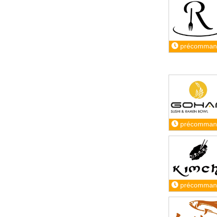
précomman
précomman
précomman