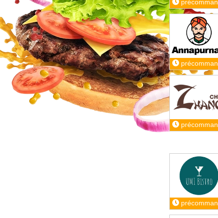
précomman
précomman
précomman
précomman