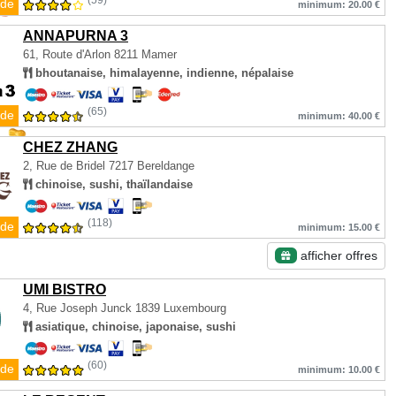
(59)
de
minimum: 20.00 €
ANNAPURNA 3
61, Route d'Arlon
8211 Mamer
bhoutanaise, himalayenne, indienne, népalaise
(65)
de
minimum: 40.00 €
CHEZ ZHANG
2, Rue de Bridel
7217 Bereldange
chinoise, sushi, thaïlandaise
(118)
de
minimum: 15.00 €
afficher offres
UMI BISTRO
4, Rue Joseph Junck
1839 Luxembourg
asiatique, chinoise, japonaise, sushi
(60)
de
minimum: 10.00 €