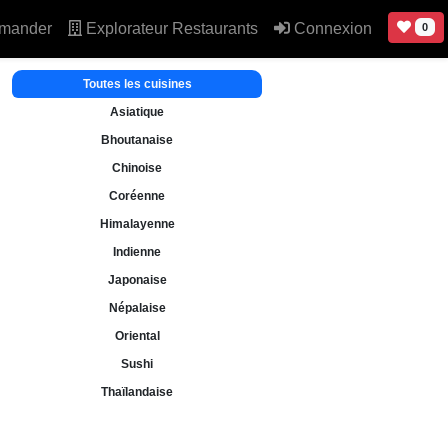
mander
Explorateur Restaurants
Connexion
0
Toutes les cuisines
Asiatique
Bhoutanaise
Chinoise
Coréenne
Himalayenne
Indienne
Japonaise
Népalaise
Oriental
Sushi
Thaïlandaise