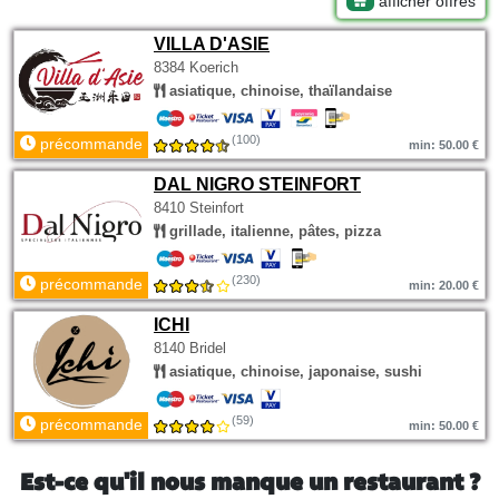
afficher offres
VILLA D'ASIE
8384 Koerich
asiatique, chinoise, thaïlandaise
(100)
précommande
min: 50.00 €
DAL NIGRO STEINFORT
8410 Steinfort
grillade, italienne, pâtes, pizza
(230)
précommande
min: 20.00 €
ICHI
8140 Bridel
asiatique, chinoise, japonaise, sushi
(59)
précommande
min: 50.00 €
Est-ce qu'il nous manque un restaurant ?