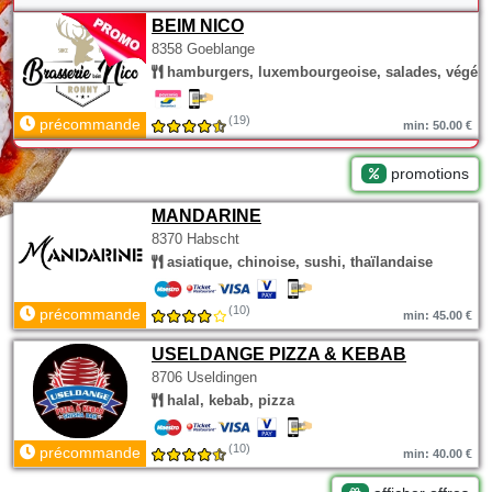
BEIM NICO
8358 Goeblange
hamburgers, luxembourgeoise, salades, végéta
(19)
précommande
min: 50.00 €
promotions
MANDARINE
8370 Habscht
asiatique, chinoise, sushi, thaïlandaise
(10)
précommande
min: 45.00 €
USELDANGE PIZZA & KEBAB
8706 Useldingen
halal, kebab, pizza
(10)
précommande
min: 40.00 €