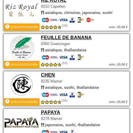
RIZ ROYAL
8310 Capellen
asiatique, chinoise, japonaise, sushi
(34)
précommande
min: 25.00 €
FEUILLE DE BANANA
8360 Goetzingen
asiatique, thaïlandaise
(63)
précommande
min: 20.00 €
CHEN
8235 Mamer
asiatique, sushi, thaïlandaise
(56)
précommande
min: 25.00 €
PAPAYA
8278 Mamer
japonaise, sushi, thaïlandaise