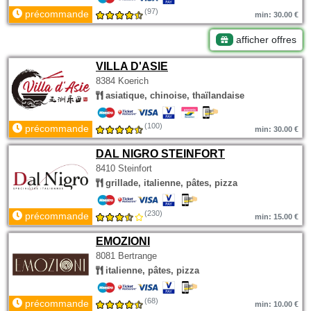
(97)
précommande
min: 30.00 €
afficher offres
VILLA D'ASIE
8384 Koerich
asiatique, chinoise, thaïlandaise
(100)
précommande
min: 30.00 €
DAL NIGRO STEINFORT
8410 Steinfort
grillade, italienne, pâtes, pizza
(230)
précommande
min: 15.00 €
EMOZIONI
8081 Bertrange
italienne, pâtes, pizza
(68)
précommande
min: 10.00 €