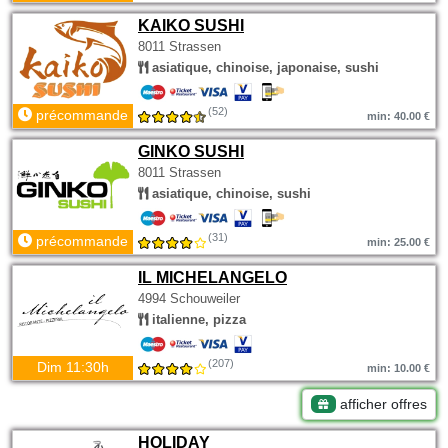
KAIKO SUSHI
8011 Strassen
asiatique, chinoise, japonaise, sushi
(52)
précommande
min: 40.00 €
GINKO SUSHI
8011 Strassen
asiatique, chinoise, sushi
(31)
précommande
min: 25.00 €
IL MICHELANGELO
4994 Schouweiler
italienne, pizza
(207)
Dim 11:30h
min: 10.00 €
afficher offres
HOLIDAY