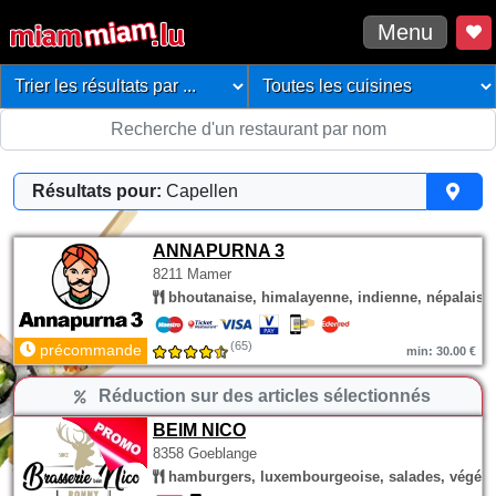
Menu
Résultats pour:
Capellen
ANNAPURNA 3
8211 Mamer
bhoutanaise, himalayenne, indienne, népalaise
(65)
précommande
min: 30.00 €
Réduction sur des articles sélectionnés
BEIM NICO
8358 Goeblange
hamburgers, luxembourgeoise, salades, végéta