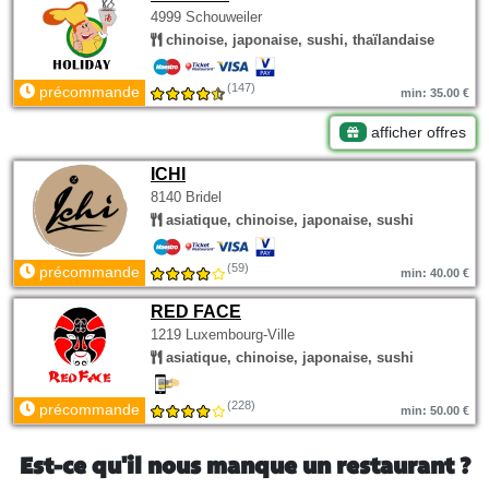
4999 Schouweiler
chinoise, japonaise, sushi, thaïlandaise
(147)
précommande
min: 35.00 €
afficher offres
ICHI
8140 Bridel
asiatique, chinoise, japonaise, sushi
(59)
précommande
min: 40.00 €
RED FACE
1219 Luxembourg-Ville
asiatique, chinoise, japonaise, sushi
(228)
précommande
min: 50.00 €
Est-ce qu'il nous manque un restaurant ?