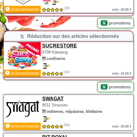
(19)
précommande
min: 30.00 €
promotions
Réduction sur des articles sélectionnés
SUCRESTORE
4798 Käerjeng
confiserie
(12)
précommande
min: 15.00 €
promotions
SWAGAT
8011 Strassen
indienne, népalaise, tibétaine
(63)
précommande
min: 30.00 €