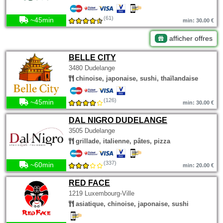
(61)
~45min
min: 30.00 €
afficher offres
BELLE CITY
3480 Dudelange
chinoise, japonaise, sushi, thaïlandaise
(126)
~45min
min: 30.00 €
DAL NIGRO DUDELANGE
3505 Dudelange
grillade, italienne, pâtes, pizza
(337)
~60min
min: 20.00 €
RED FACE
1219 Luxembourg-Ville
asiatique, chinoise, japonaise, sushi