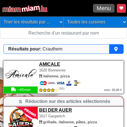
Menu
Résultats pour:
Crauthem
AMICALE
1620 Bonnevoie
italienne, pizza
(86)
~45min
min: 25.00 €
Réduction sur des articles sélectionnés
BEI DER AUER
1617 Gasperich
grillade, italienne, pâtes, pizza