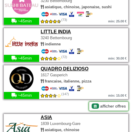
3230 Bettembourg
asiatique, chinoise, japonaise, sushi
(73)
~45min
min: 25.00 €
LITTLE INDIA
3240 Bettembourg
indienne
(72)
~45min
min: 30.00 €
QUADRO DELIZIOSO
1617 Gasperich
francaise, italienne, pizza
(147)
~45min
min: 15.00 €
afficher offres
ASIA
1839 Luxembourg-Gare
asiatique, chinoise