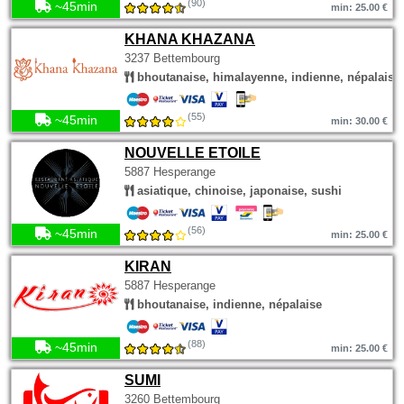
(90)
~45min
min: 25.00 €
KHANA KHAZANA
3237 Bettembourg
bhoutanaise, himalayenne, indienne, népalaise
(55)
~45min
min: 30.00 €
NOUVELLE ETOILE
5887 Hesperange
asiatique, chinoise, japonaise, sushi
(56)
~45min
min: 25.00 €
KIRAN
5887 Hesperange
bhoutanaise, indienne, népalaise
(88)
~45min
min: 25.00 €
SUMI
3260 Bettembourg