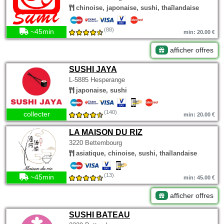
chinoise, japonaise, sushi, thaïlandaise
(88)
~45min
min: 20.00 €
afficher offres
SUSHI JAYA
L-5885 Hesperange
japonaise, sushi
(140)
collecter
min: 20.00 €
LA MAISON DU RIZ
3220 Bettembourg
asiatique, chinoise, sushi, thaïlandaise
(13)
~45min
min: 45.00 €
afficher offres
SUSHI BATEAU