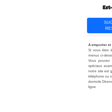
Est
SU
RE
A emporter et 
Si vous êtes à
menus ci-dessu
Vous pouvez é
spéciaux avant
notre site est
téléphone ou s
domicile Diren
ligne.