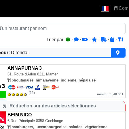
Com
Trier par:
·
·
·
·
·
·
pour:
Direndall
ANNAPURNA 3
61, Route d'Arlon
8211 Mamer
bhoutanaise, himalayenne, indienne, népalaise
(65)
minimum: 40.00 €
Réduction sur des articles sélectionnés
BEIM NICO
6 Rue Principale
8358 Goeblange
hamburgers, luxembourgeoise, salades, végétarienne