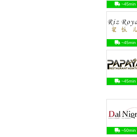
~45min
~45min
~45min
~50min