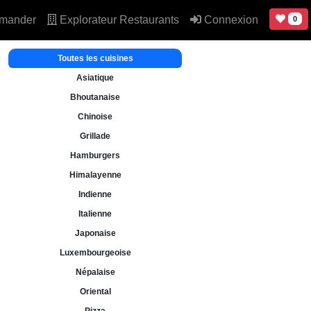
mander
Explorateur Restaurants
Connexion
0
Toutes les cuisines
Asiatique
Bhoutanaise
Chinoise
Grillade
Hamburgers
Himalayenne
Indienne
Italienne
Japonaise
Luxembourgeoise
Népalaise
Oriental