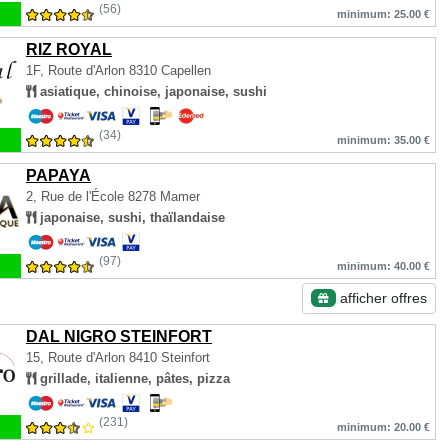
(56)
minimum: 25.00 €
RIZ ROYAL
1F, Route d'Arlon
8310 Capellen
asiatique, chinoise, japonaise, sushi
(34)
minimum: 35.00 €
PAPAYA
2, Rue de l'École
8278 Mamer
japonaise, sushi, thaïlandaise
(97)
minimum: 40.00 €
afficher offres
DAL NIGRO STEINFORT
15, Route d'Arlon
8410 Steinfort
grillade, italienne, pâtes, pizza
(231)
minimum: 20.00 €