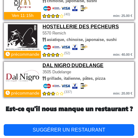
chinoise, japonaise, sushi
(40)
Ven 11:15h
min: 25.00 €
HOSTELLERIE DES PECHEURS
5570 Remich
asiatique, chinoise, japonaise, sushi
(52)
précommande
min: 40.00 €
DAL NIGRO DUDELANGE
3505 Dudelange
grillade, italienne, pâtes, pizza
(337)
précommande
min: 20.00 €
Est-ce qu'il nous manque un restaurant ?
SUGGÉRER UN RESTAURANT