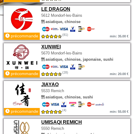
LE DRAGON
5612 Mondorf-les-Bains
asiatique, chinoise
(81)
précommande
min: 35.00 €
XUNWEI
5670 Mondorf-les-Bains
asiatique, chinoise, japonaise, sushi
(28)
précommande
min: 20.00 €
JIAYAO
5533 Remich
asiatique, chinoise, sushi
(4)
précommande
min: 55.00 €
UMISAQI REMICH
5550 Remich