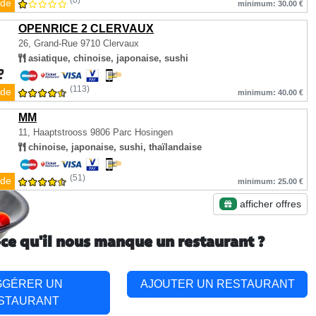
(0)
de
minimum: 30.00 €
OPENRICE 2 CLERVAUX
26, Grand-Rue
9710 Clervaux
asiatique, chinoise, japonaise, sushi
(113)
de
minimum: 40.00 €
MM
11, Haaptstrooss
9806 Parc Hosingen
chinoise, japonaise, sushi, thaïlandaise
(51)
de
minimum: 25.00 €
afficher offres
-ce qu'il nous manque un restaurant ?
GGÉRER UN
AJOUTER UN RESTAURANT
STAURANT