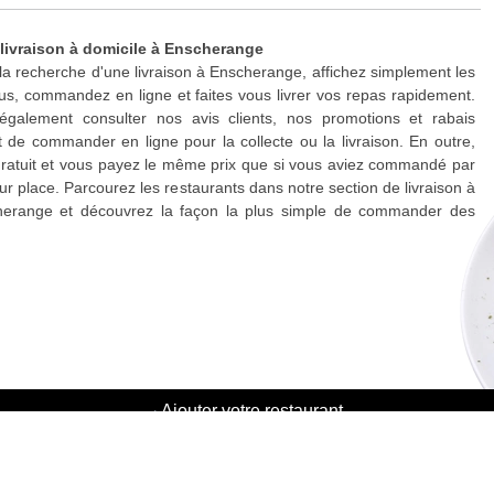
 livraison à domicile à Enscherange
 la recherche d'une livraison à Enscherange, affichez simplement les
s, commandez en ligne et faites vous livrer vos repas rapidement.
galement consulter nos avis clients, nos promotions et rabais
 de commander en ligne pour la collecte ou la livraison. En outre,
 gratuit et vous payez le même prix que si vous aviez commandé par
ur place. Parcourez les restaurants dans notre section de livraison à
herange et découvrez la façon la plus simple de commander des
·
Ajouter votre restaurant
·
Parrainage d'amis
·
Liste de toutes les villes
·
Chat aide