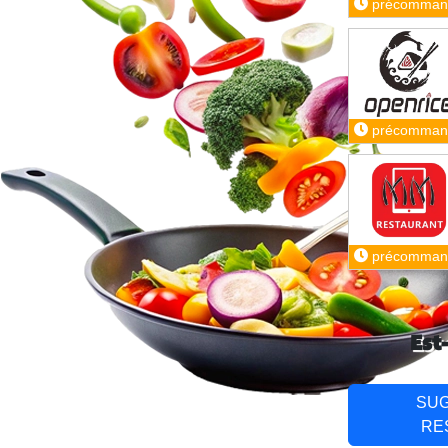
précomman
précomman
précomman
Est
SU
RE