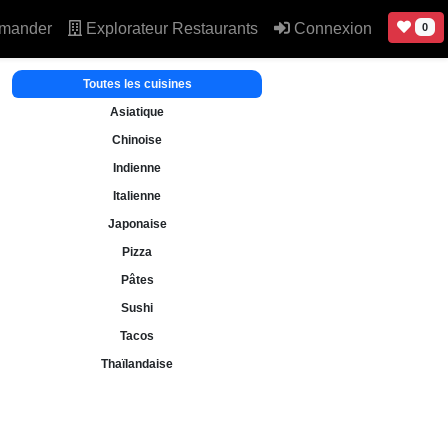
mander
Explorateur Restaurants
Connexion
0
Toutes les cuisines
Asiatique
Chinoise
Indienne
Italienne
Japonaise
Pizza
Pâtes
Sushi
Tacos
Thaïlandaise