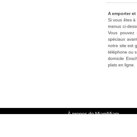
A emporter et
Si vous êtes à
menus ci-dessu
Vous pouvez é
spéciaux avant
notre site est
téléphone ou s
domicile Ensc
plats en ligne.
·
À propos de MiamMiam
·
Politique de confidentialité
·
Conditions d'utilisation
·
MiamMiam Jobs