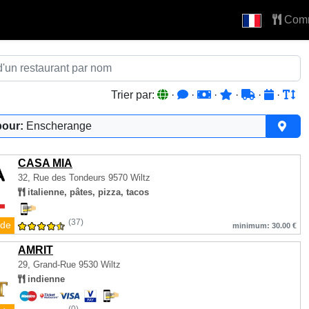
Com
Trier par:
·
·
·
·
·
·
pour:
Enscherange
CASA MIA
32, Rue des Tondeurs
9570 Wiltz
italienne, pâtes, pizza, tacos
(37)
de
minimum: 30.00 €
AMRIT
29, Grand-Rue
9530 Wiltz
indienne