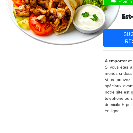
~45min
Est
SU
RE
A emporter et
Si vous êtes à
menus ci-dessu
Vous pouvez é
spéciaux avant
notre site est
téléphone ou s
domicile Erpel
en ligne.