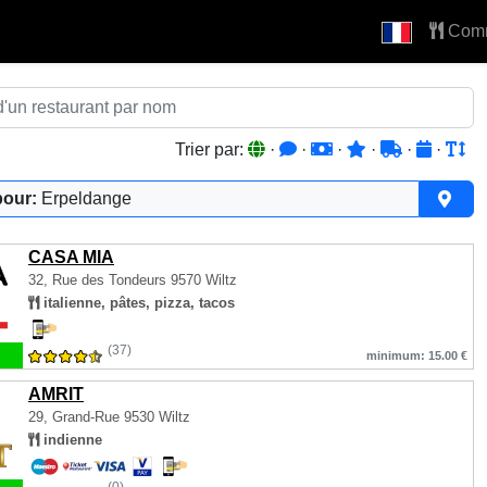
Com
Trier par:
·
·
·
·
·
·
pour:
Erpeldange
CASA MIA
32, Rue des Tondeurs
9570 Wiltz
italienne, pâtes, pizza, tacos
(37)
minimum: 15.00 €
AMRIT
29, Grand-Rue
9530 Wiltz
indienne