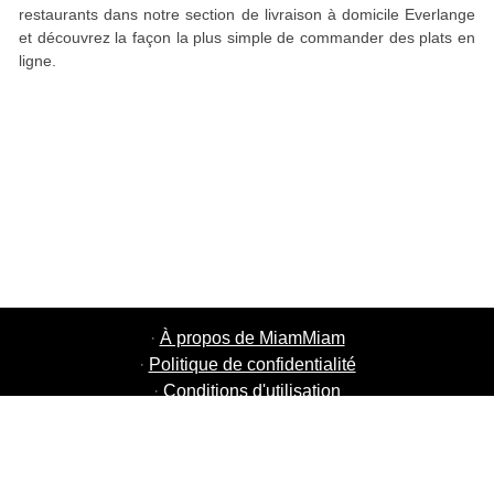
restaurants dans notre section de livraison à domicile Everlange
et découvrez la façon la plus simple de commander des plats en
ligne.
·
À propos de MiamMiam
·
Politique de confidentialité
·
Conditions d'utilisation
·
MiamMiam Jobs
·
Ajouter votre restaurant
·
Parrainage d'amis