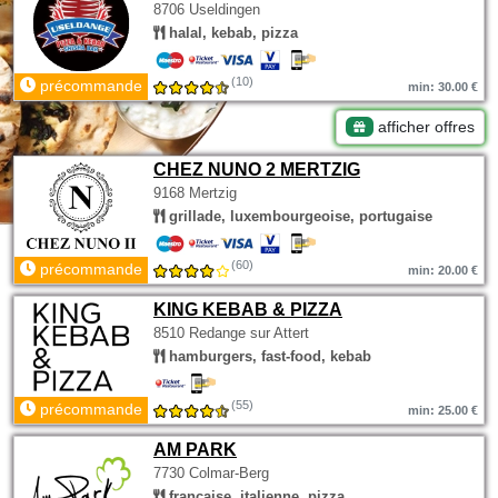
8706 Useldingen
halal, kebab, pizza
(10)
précommande
min: 30.00 €
afficher offres
CHEZ NUNO 2 MERTZIG
9168 Mertzig
grillade, luxembourgeoise, portugaise
(60)
précommande
min: 20.00 €
KING KEBAB & PIZZA
8510 Redange sur Attert
hamburgers, fast-food, kebab
(55)
précommande
min: 25.00 €
AM PARK
7730 Colmar-Berg
francaise, italienne, pizza