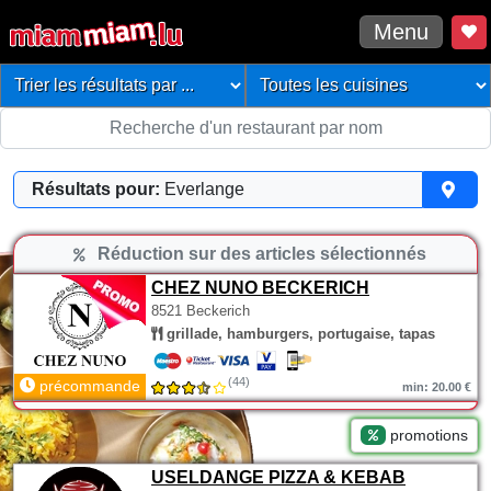
Menu
Résultats pour:
Everlange
Réduction sur des articles sélectionnés
CHEZ NUNO BECKERICH
8521 Beckerich
grillade, hamburgers, portugaise, tapas
(44)
précommande
min: 20.00 €
promotions
USELDANGE PIZZA & KEBAB