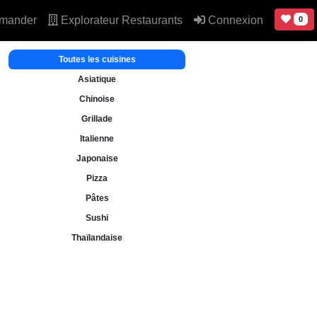
mander
Explorateur Restaurants
Connexion
0
Toutes les cuisines
Asiatique
Chinoise
Grillade
Italienne
Japonaise
Pizza
Pâtes
Sushi
Thaïlandaise