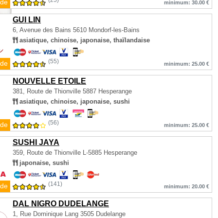
(25)
de
minimum: 30.00 €
GUI LIN
6, Avenue des Bains
5610 Mondorf-les-Bains
asiatique, chinoise, japonaise, thaïlandaise
(55)
de
minimum: 25.00 €
NOUVELLE ETOILE
381, Route de Thionville
5887 Hesperange
asiatique, chinoise, japonaise, sushi
(56)
de
minimum: 25.00 €
SUSHI JAYA
359, Route de Thionville
L-5885 Hesperange
japonaise, sushi
(141)
de
minimum: 20.00 €
DAL NIGRO DUDELANGE
1, Rue Dominique Lang
3505 Dudelange