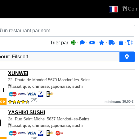
Com
Trier par:
·
·
·
·
·
·
pour:
Filsdorf
XUNWEI
22, Route de Mondorf
5670 Mondorf-les-Bains
asiatique, chinoise, japonaise, sushi
(28)
de
minimum: 30.00 €
YASHIKI SUSHI
2a, Rue Saint Michel
5637 Mondorf-les-Bains
asiatique, chinoise, japonaise, sushi