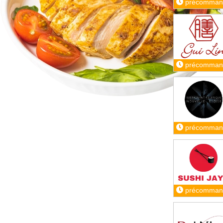
précomman
précomman
précomman
précomman