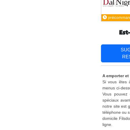
précomman
Est
SU
RE
A emporter et 
Si vous êtes à
menus ci-dessu
Vous pouvez é
spéciaux avant
notre site est
téléphone ou s
domicile Filsd
ligne.