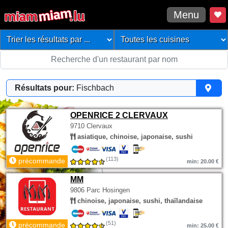
Menu
Résultats pour:
Fischbach
OPENRICE 2 CLERVAUX
9710 Clervaux
asiatique, chinoise, japonaise, sushi
(113)
précommande
min: 20.00 €
MM
9806 Parc Hosingen
chinoise, japonaise, sushi, thaïlandaise
(51)
précommande
min: 25.00 €