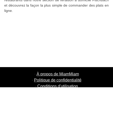
restaurants dans notre section de livraison à domicile Fischbach
et découvrez la façon la plus simple de commander des plats en
ligne.
·
À propos de MiamMiam
·
Politique de confidentialité
·
Conditions d'utilisation
·
MiamMiam Jobs
·
Ajouter votre restaurant
·
Parrainage d'amis
·
Liste de toutes les villes