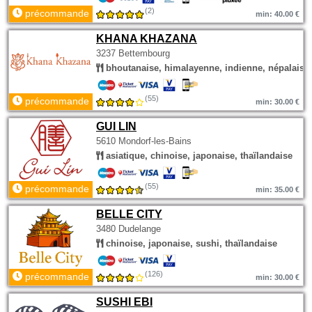
(2)
précommande
min: 40.00 €
KHANA KHAZANA
3237 Bettembourg
bhoutanaise, himalayenne, indienne, népalaise
(55)
précommande
min: 30.00 €
GUI LIN
5610 Mondorf-les-Bains
asiatique, chinoise, japonaise, thaïlandaise
(55)
précommande
min: 35.00 €
BELLE CITY
3480 Dudelange
chinoise, japonaise, sushi, thaïlandaise
(126)
précommande
min: 30.00 €
SUSHI EBI