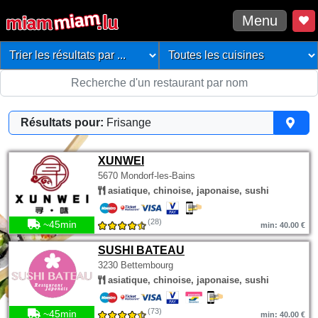
Menu
Résultats pour:
Frisange
XUNWEI
5670 Mondorf-les-Bains
asiatique, chinoise, japonaise, sushi
(28)
~45min
min: 40.00 €
SUSHI BATEAU
3230 Bettembourg
asiatique, chinoise, japonaise, sushi
(73)
~45min
min: 40.00 €