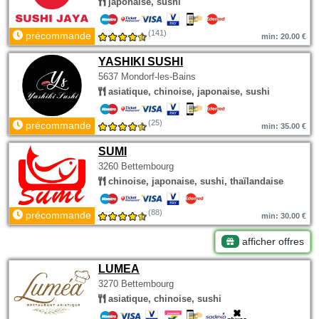
japonaise, sushi
(141)
précommande
min: 20.00 €
YASHIKI SUSHI
5637 Mondorf-les-Bains
asiatique, chinoise, japonaise, sushi
(25)
précommande
min: 35.00 €
SUMI
3260 Bettembourg
chinoise, japonaise, sushi, thaïlandaise
(88)
précommande
min: 30.00 €
afficher offres
LUMEA
3270 Bettembourg
asiatique, chinoise, sushi