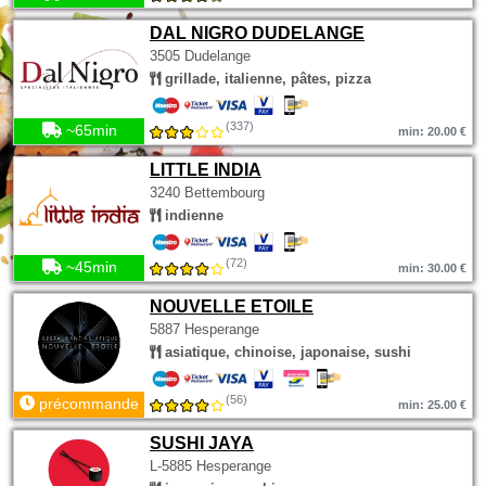
DAL NIGRO DUDELANGE
3505 Dudelange
grillade, italienne, pâtes, pizza
(337)
~65min
min: 20.00 €
LITTLE INDIA
3240 Bettembourg
indienne
(72)
~45min
min: 30.00 €
NOUVELLE ETOILE
5887 Hesperange
asiatique, chinoise, japonaise, sushi
(56)
précommande
min: 25.00 €
SUSHI JAYA
L-5885 Hesperange