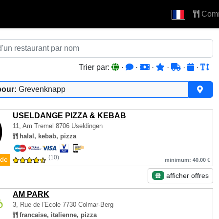
Com
Trier par:
·
·
·
·
·
·
pour:
Grevenknapp
USELDANGE PIZZA & KEBAB
11, Am Tremel
8706 Useldingen
halal, kebab, pizza
(10)
de
minimum: 40.00 €
afficher offres
AM PARK
3, Rue de l'Ecole
7730 Colmar-Berg
francaise, italienne, pizza