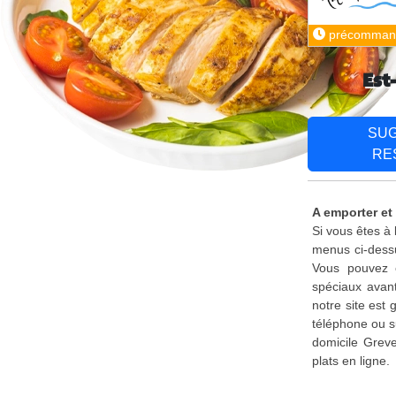
précomman
Est
SU
RE
A emporter et
Si vous êtes à
menus ci-dessu
Vous pouvez é
spéciaux avant
notre site est
téléphone ou s
domicile Grev
plats en ligne.