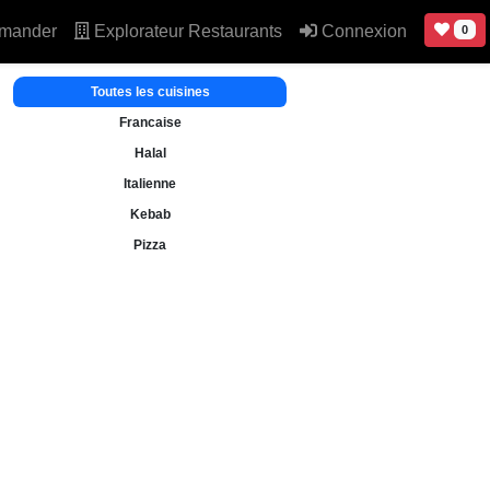
mander
Explorateur Restaurants
Connexion
0
Toutes les cuisines
Francaise
Halal
Italienne
Kebab
Pizza