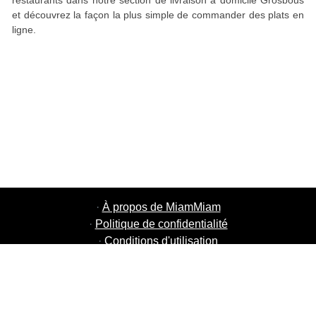
restaurants dans notre section de livraison à domicile Grosbous
et découvrez la façon la plus simple de commander des plats en
ligne.
·
À propos de MiamMiam
·
Politique de confidentialité
·
Conditions d'utilisation
·
MiamMiam Jobs
·
Ajouter votre restaurant
·
Parrainage d'amis
·
Liste de toutes les villes