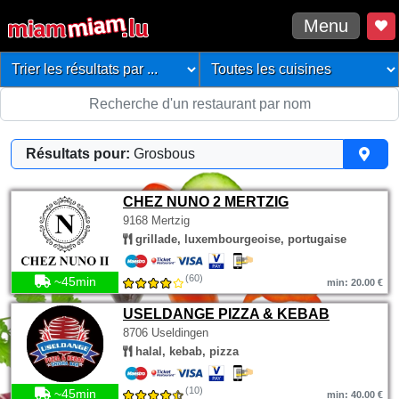
Menu
Résultats pour:
Grosbous
CHEZ NUNO 2 MERTZIG
9168 Mertzig
grillade, luxembourgeoise, portugaise
(60)
~45min
min: 20.00 €
USELDANGE PIZZA & KEBAB
8706 Useldingen
halal, kebab, pizza
(10)
~45min
min: 40.00 €