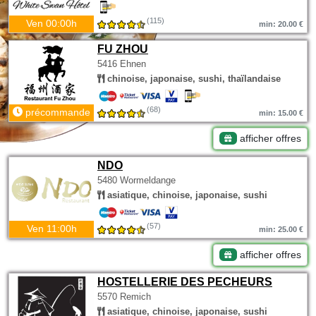
(115)
Ven 00:00h
min: 20.00 €
FU ZHOU
5416 Ehnen
chinoise, japonaise, sushi, thaïlandaise
(68)
précommande
min: 15.00 €
afficher offres
NDO
5480 Wormeldange
asiatique, chinoise, japonaise, sushi
(57)
Ven 11:00h
min: 25.00 €
afficher offres
HOSTELLERIE DES PECHEURS
5570 Remich
asiatique, chinoise, japonaise, sushi