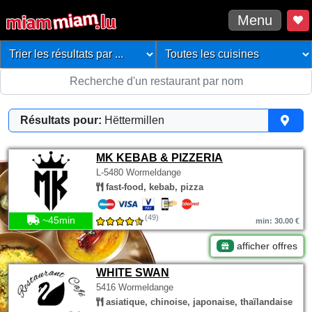
Menu
Résultats pour:
Hëttermillen
MK KEBAB & PIZZERIA
L-5480 Wormeldange
fast-food, kebab, pizza
(49)
~45min
min: 30.00 €
afficher offres
WHITE SWAN
5416 Wormeldange
asiatique, chinoise, japonaise, thaïlandaise