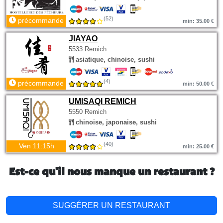
(52)
précommande
min: 35.00 €
JIAYAO
5533 Remich
asiatique, chinoise, sushi
(4)
précommande
min: 50.00 €
UMISAQI REMICH
5550 Remich
chinoise, japonaise, sushi
(40)
Ven 11:15h
min: 25.00 €
Est-ce qu'il nous manque un restaurant ?
SUGGÉRER UN RESTAURANT