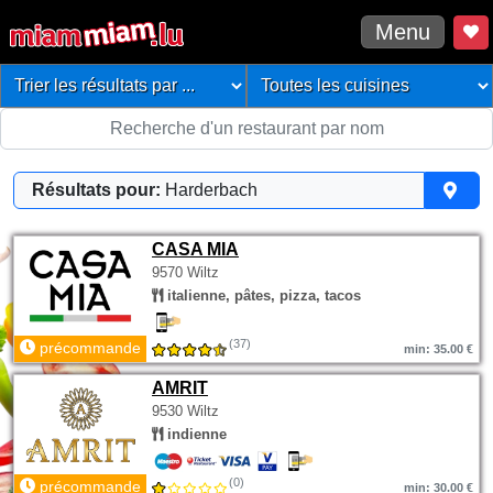
Menu
Résultats pour:
Harderbach
CASA MIA
9570 Wiltz
italienne, pâtes, pizza, tacos
(37)
précommande
min: 35.00 €
AMRIT
9530 Wiltz
indienne
(0)
précommande
min: 30.00 €