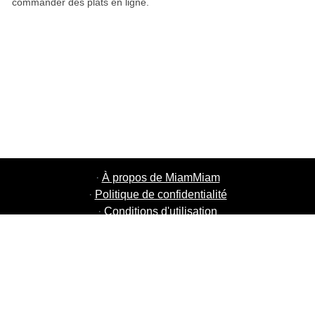
commander des plats en ligne.
·
À propos de MiamMiam
·
Politique de confidentialité
·
Conditions d'utilisation
·
MiamMiam Jobs
·
Ajouter votre restaurant
·
Parrainage d'amis
·
Liste de toutes les villes
·
Courier Portal