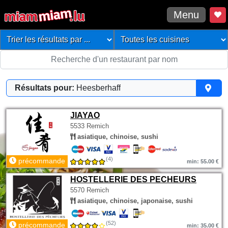
Menu
Résultats pour:
Heesberhaff
JIAYAO
5533 Remich
asiatique, chinoise, sushi
(4)
précommande
min: 55.00 €
HOSTELLERIE DES PECHEURS
5570 Remich
asiatique, chinoise, japonaise, sushi
(52)
précommande
min: 35.00 €