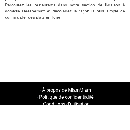
Parcourez les restaurants dans notre section de livraison à
domicile Heesberhaff et découvrez la façon la plus simple de
commander des plats en ligne.
·
À propos de MiamMiam
·
Politique de confidentialité
·
Conditions d'utilisation
·
MiamMiam Jobs
·
Ajouter votre restaurant
·
Parrainage d'amis