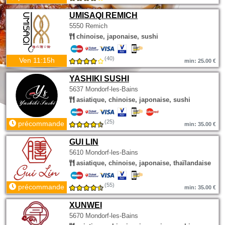
UMISAQI REMICH
5550 Remich
chinoise, japonaise, sushi
(40)
Ven 11:15h
min: 25.00 €
YASHIKI SUSHI
5637 Mondorf-les-Bains
asiatique, chinoise, japonaise, sushi
(25)
précommande
min: 35.00 €
GUI LIN
5610 Mondorf-les-Bains
asiatique, chinoise, japonaise, thaïlandaise
(55)
précommande
min: 35.00 €
XUNWEI
5670 Mondorf-les-Bains