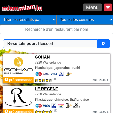
Menu
Résultats pour:
Heisdorf
GOHAN
7220 Walferdange
asiatique, japonaise, sushi
(38)
précommande
min: 25.00 €
LE REGENT
7220 Walferdange
asiatique, chinoise, thaïlandaise
(11)
précommande
min: 15.00 €