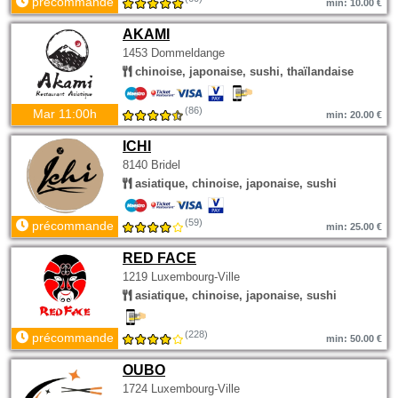
précommande
min: 10.00 €
AKAMI
1453 Dommeldange
chinoise, japonaise, sushi, thaïlandaise
(86)
Mar 11:00h
min: 20.00 €
ICHI
8140 Bridel
asiatique, chinoise, japonaise, sushi
(59)
précommande
min: 25.00 €
RED FACE
1219 Luxembourg-Ville
asiatique, chinoise, japonaise, sushi
(228)
précommande
min: 50.00 €
OUBO
1724 Luxembourg-Ville