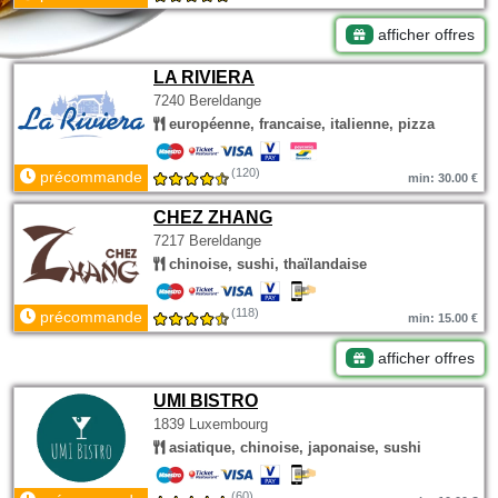
afficher offres
LA RIVIERA
7240 Bereldange
européenne, francaise, italienne, pizza
(120)
précommande
min: 30.00 €
CHEZ ZHANG
7217 Bereldange
chinoise, sushi, thaïlandaise
(118)
précommande
min: 15.00 €
afficher offres
UMI BISTRO
1839 Luxembourg
asiatique, chinoise, japonaise, sushi
(60)