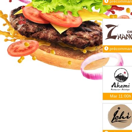
précomman
précomman
Mar 11:00h