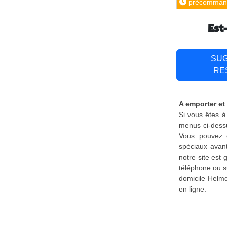
précomman
Est
SU
RE
A emporter et
Si vous êtes à
menus ci-dessu
Vous pouvez é
spéciaux avant
notre site est
téléphone ou s
domicile Helmd
en ligne.