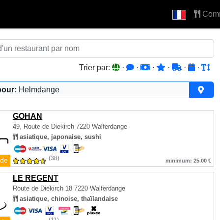
Com
Trier par:
·
·
·
·
·
·
pour:
Helmdange
GOHAN
49, Route de Diekirch
7220 Walferdange
asiatique, japonaise, sushi
(38)
de
minimum: 25.00 €
LE REGENT
Route de Diekirch 18
7220 Walferdange
asiatique, chinoise, thaïlandaise