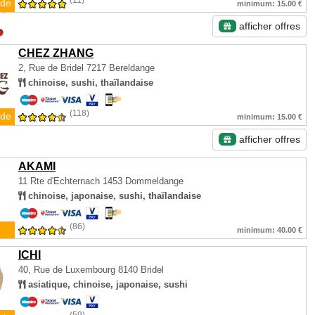
(11)
de
minimum: 15.00 €
afficher offres
CHEZ ZHANG
2, Rue de Bridel
7217 Bereldange
chinoise, sushi, thaïlandaise
(118)
de
minimum: 15.00 €
afficher offres
AKAMI
11 Rte d'Echternach
1453 Dommeldange
chinoise, japonaise, sushi, thaïlandaise
(86)
minimum: 40.00 €
ICHI
40, Rue de Luxembourg
8140 Bridel
asiatique, chinoise, japonaise, sushi