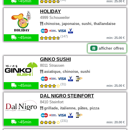
~45min
min: 25.00 €
HOLIDAY
4999 Schouweiler
chinoise, japonaise, sushi, thaïlandaise
(147)
~45min
min: 25.00 €
afficher offres
GINKO SUSHI
8011 Strassen
asiatique, chinoise, sushi
(31)
~45min
min: 25.00 €
DAL NIGRO STEINFORT
8410 Steinfort
grillade, italienne, pâtes, pizza
(231)
~45min
min: 20.00 €