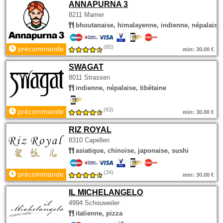
ANNAPURNA 3
8211 Mamer
bhoutanaise, himalayenne, indienne, népalaise
(65)
précommande
min: 30.00 €
SWAGAT
8011 Strassen
indienne, népalaise, tibétaine
(63)
précommande
min: 30.00 €
RIZ ROYAL
8310 Capellen
asiatique, chinoise, japonaise, sushi
(34)
précommande
min: 30.00 €
IL MICHELANGELO
4994 Schouweiler
italienne, pizza