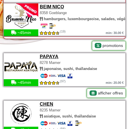
BEIM NICO
8358 Goeblange
hamburgers, luxembourgeoise, salades, végéta
(19)
~45min
min: 30.00 €
promotions
PAPAYA
8278 Mamer
japonaise, sushi, thaïlandaise
(97)
~45min
min: 20.00 €
afficher offres
CHEN
8235 Mamer
asiatique, sushi, thaïlandaise
(56)