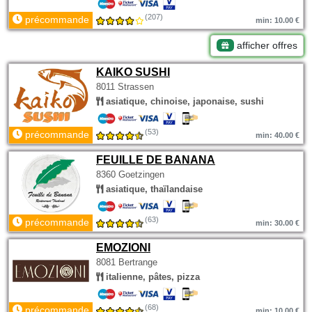
(207)
précommande
min: 10.00 €
afficher offres
KAIKO SUSHI
8011 Strassen
asiatique, chinoise, japonaise, sushi
(53)
précommande
min: 40.00 €
FEUILLE DE BANANA
8360 Goetzingen
asiatique, thaïlandaise
(63)
précommande
min: 30.00 €
EMOZIONI
8081 Bertrange
italienne, pâtes, pizza
(68)
précommande
min: 10.00 €