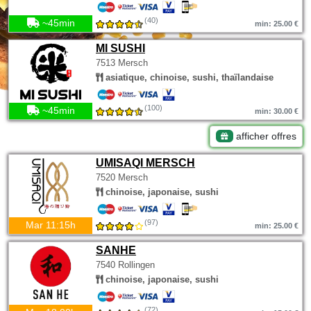
(40)
~45min
min: 25.00 €
MI SUSHI
7513 Mersch
asiatique, chinoise, sushi, thaïlandaise
(100)
~45min
min: 30.00 €
afficher offres
UMISAQI MERSCH
7520 Mersch
chinoise, japonaise, sushi
(97)
Mar 11:15h
min: 25.00 €
SANHE
7540 Rollingen
chinoise, japonaise, sushi
(72)