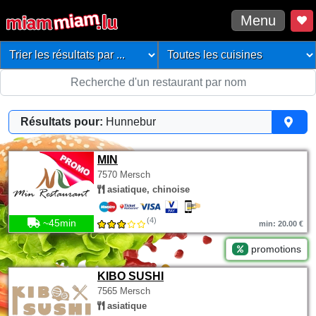
Menu
Résultats pour:
Hunnebur
MIN
7570 Mersch
asiatique, chinoise
(4)
~45min
min: 20.00 €
promotions
KIBO SUSHI
7565 Mersch
asiatique