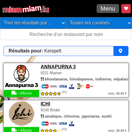
Menu
Résultats pour:
Keispelt
ANNAPURNA 3
8211 Mamer
bhoutanaise, himalayenne, indienne, népalaise
(65)
~45min
min: 40.00 €
ICHI
8140 Bridel
asiatique, chinoise, japonaise, sushi
(59)
~45min
min: 30.00 €