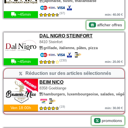
japonaise, sushi, thaïlandaise
(97)
~45min
min: 40.00 €
afficher offres
DAL NIGRO STEINFORT
8410 Steinfort
grillade, italienne, pâtes, pizza
(230)
~45min
min: 20.00 €
Réduction sur des articles sélectionnés
BEIM NICO
8358 Goeblange
hamburgers, luxembourgeoise, salades, végéta
(19)
Ven 18:00h
min: 30.00 €
promotions