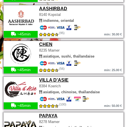
AASHIRBAD
8140 Kopstal
indienne, oriental
(95)
~45min
min: 30.00 €
CHEN
8235 Mamer
asiatique, sushi, thaïlandaise
(56)
~45min
min: 25.00 €
VILLA D'ASIE
8384 Koerich
asiatique, chinoise, thaïlandaise
(100)
~45min
min: 50.00 €
PAPAYA
8278 Mamer