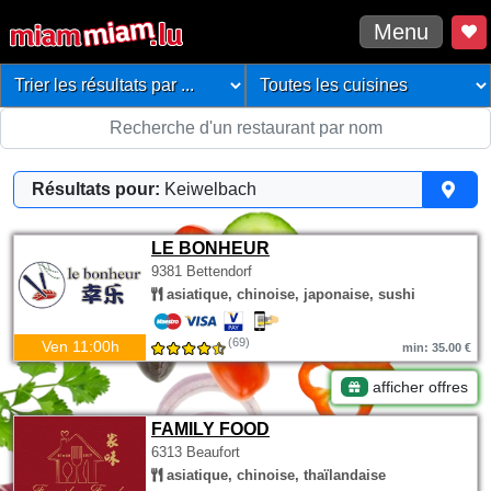
Menu
Résultats pour:
Keiwelbach
LE BONHEUR
9381 Bettendorf
asiatique, chinoise, japonaise, sushi
(69)
Ven 11:00h
min: 35.00 €
afficher offres
FAMILY FOOD
6313 Beaufort
asiatique, chinoise, thaïlandaise