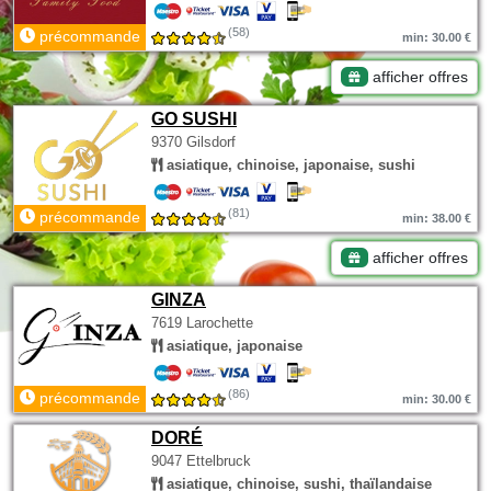
(58)
précommande
min: 30.00 €
afficher offres
GO SUSHI
9370 Gilsdorf
asiatique, chinoise, japonaise, sushi
(81)
précommande
min: 38.00 €
afficher offres
GINZA
7619 Larochette
asiatique, japonaise
(86)
précommande
min: 30.00 €
DORÉ
9047 Ettelbruck
asiatique, chinoise, sushi, thaïlandaise