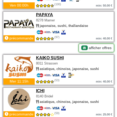
(100)
Ven 00:00h
min: 50.00 €
PAPAYA
8278 Mamer
japonaise, sushi, thaïlandaise
(97)
précommande
min: 40.00 €
afficher offres
KAIKO SUSHI
8011 Strassen
asiatique, chinoise, japonaise, sushi
(53)
Mer 11:15h
min: 40.00 €
ICHI
8140 Bridel
asiatique, chinoise, japonaise, sushi
(59)
précommande
min: 25.00 €