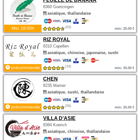
FEUILLE DE BANANA
8360 Goetzingen
asiatique, thaïlandaise
(63)
Mer 18:00h
min: 25.00 €
RIZ ROYAL
8310 Capellen
asiatique, chinoise, japonaise, sushi
(34)
précommande
min: 35.00 €
CHEN
8235 Mamer
asiatique, sushi, thaïlandaise
(56)
précommande
min: 25.00 €
VILLA D'ASIE
8384 Koerich
asiatique, chinoise, thaïlandaise