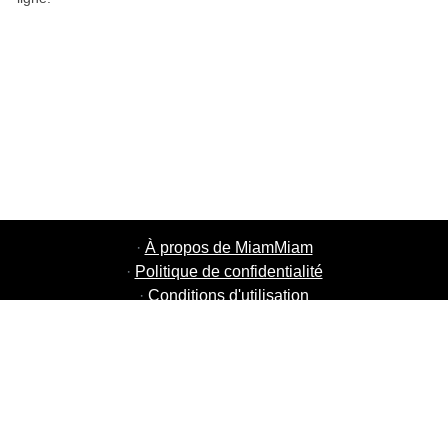
·
À propos de MiamMiam
·
Politique de confidentialité
·
Conditions d'utilisation
·
MiamMiam Jobs
·
Ajouter votre restaurant
·
Parrainage d'amis
·
Liste de toutes les villes
·
Courier Portal