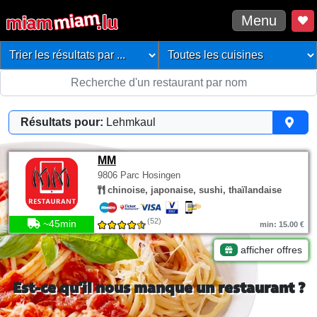
Menu
Résultats pour:
Lehmkaul
MM
9806 Parc Hosingen
chinoise, japonaise, sushi, thaïlandaise
(52)
~45min
min: 15.00 €
afficher offres
Est-ce qu'il nous manque un restaurant ?