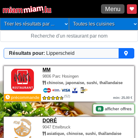
Menu
Résultats pour:
Lipperscheid
MM
9806 Parc Hosingen
chinoise, japonaise, sushi, thaïlandaise
(52)
précommande
min: 25.00 €
afficher offres
DORÉ
9047 Ettelbruck
asiatique, chinoise, sushi, thaïlandaise