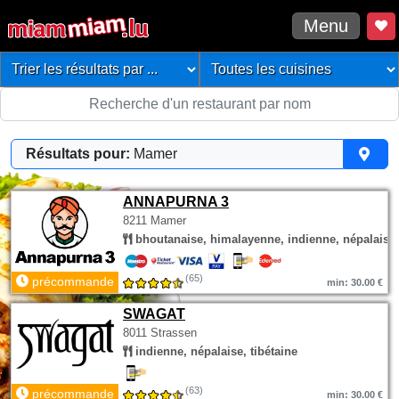
Menu
Résultats pour:
Mamer
ANNAPURNA 3
8211 Mamer
bhoutanaise, himalayenne, indienne, népalaise
(65)
précommande
min: 30.00 €
SWAGAT
8011 Strassen
indienne, népalaise, tibétaine
(63)
précommande
min: 30.00 €