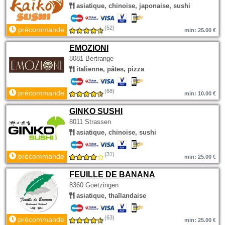
asiatique, chinoise, japonaise, sushi
(52)
précommande
min: 25.00 €
EMOZIONI
8081 Bertrange
italienne, pâtes, pizza
(68)
précommande
min: 10.00 €
GINKO SUSHI
8011 Strassen
asiatique, chinoise, sushi
(31)
précommande
min: 25.00 €
FEUILLE DE BANANA
8360 Goetzingen
asiatique, thaïlandaise
(63)
précommande
min: 25.00 €