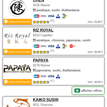
CHEN
8235 Mamer
asiatique, sushi, thaïlandaise
(56)
précommande
min: 25.00 €
RIZ ROYAL
8310 Capellen
asiatique, chinoise, japonaise, sushi
(34)
précommande
min: 25.00 €
PAPAYA
8278 Mamer
japonaise, sushi, thaïlandaise
(97)
précommande
min: 20.00 €
afficher offres
KAIKO SUSHI
8011 Strassen