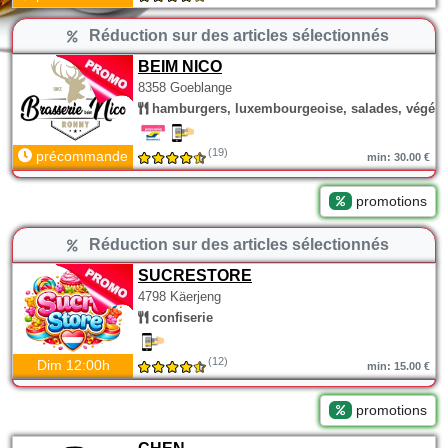
Réduction sur des articles sélectionnés
BEIM NICO
8358 Goeblange
hamburgers, luxembourgeoise, salades, végéta
(19)
précommande
min: 30.00 €
promotions
Réduction sur des articles sélectionnés
SUCRESTORE
4798 Käerjeng
confiserie
(12)
Dim 12:00h
min: 15.00 €
promotions