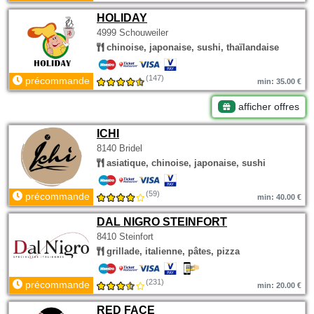
HOLIDAY
4999 Schouweiler
chinoise, japonaise, sushi, thaïlandaise
(147)
précommande
min: 35.00 €
afficher offres
ICHI
8140 Bridel
asiatique, chinoise, japonaise, sushi
(59)
précommande
min: 40.00 €
DAL NIGRO STEINFORT
8410 Steinfort
grillade, italienne, pâtes, pizza
(231)
précommande
min: 20.00 €
RED FACE