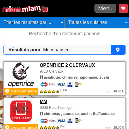
Menu
Résultats pour:
Munshausen
OPENRICE 2 CLERVAUX
9710 Clervaux
asiatique, chinoise, japonaise, sushi
(114)
précommande
min: 40.00 €
MM
9806 Parc Hosingen
chinoise, japonaise, sushi, thaïlandaise
(52)
précommande
min: 25.00 €