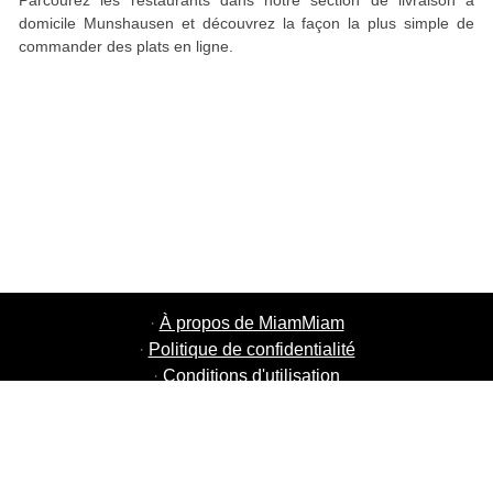
Parcourez les restaurants dans notre section de livraison à
domicile Munshausen et découvrez la façon la plus simple de
commander des plats en ligne.
·
À propos de MiamMiam
·
Politique de confidentialité
·
Conditions d'utilisation
·
MiamMiam Jobs
·
Ajouter votre restaurant
·
Parrainage d'amis
·
Liste de toutes les villes