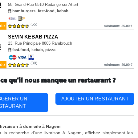
58, Grand-Rue
8510 Redange sur Attert
hamburgers, fast-food, kebab
(55)
de
minimum: 25.00 €
SEVIN KEBAB PIZZA
23, Rue Principale
8805 Rambrouch
fast-food, kebab, pizza
(30)
de
minimum: 40.00 €
-ce qu'il nous manque un restaurant ?
GGÉRER UN
AJOUTER UN RESTAURANT
STAURANT
 livraison à domicile à Nagem
à la recherche d'une livraison à Nagem, affichez simplement les