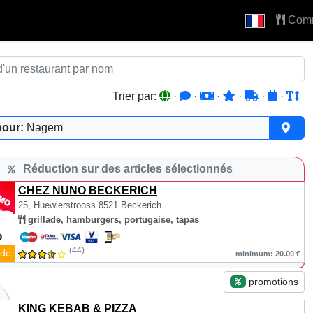
Com
Trier par:
·
·
·
·
·
·
pour:
Nagem
Réduction sur des articles sélectionnés
CHEZ NUNO BECKERICH
25, Huewlerstrooss
8521 Beckerich
grillade, hamburgers, portugaise, tapas
(44)
de
minimum: 20.00 €
promotions
KING KEBAB & PIZZA