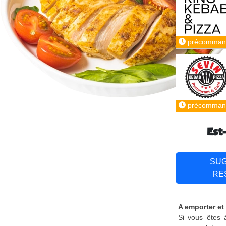
précomman
précomman
Est
SU
RE
A emporter et
Si vous êtes 