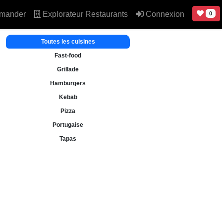
mander
Explorateur Restaurants
Connexion
0
Toutes les cuisines
Fast-food
Grillade
Hamburgers
Kebab
Pizza
Portugaise
Tapas