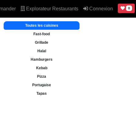
mander
Explorateur Restaurants
Connexion
0
Toutes les cuisines
Fast-food
Grillade
Halal
Hamburgers
Kebab
Pizza
Portugaise
Tapas