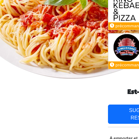
précomman
précomman
Est
SU
RE
A emporter et 