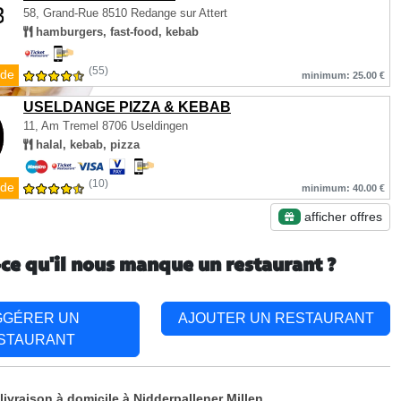
58, Grand-Rue
8510 Redange sur Attert
hamburgers, fast-food, kebab
(55)
de
minimum: 25.00 €
USELDANGE PIZZA & KEBAB
11, Am Tremel
8706 Useldingen
halal, kebab, pizza
(10)
de
minimum: 40.00 €
afficher offres
-ce qu'il nous manque un restaurant ?
GGÉRER UN
AJOUTER UN RESTAURANT
STAURANT
livraison à domicile à Nidderpallener Millen