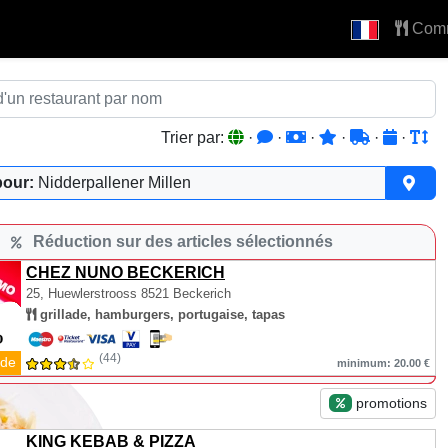
Com
Trier par:
·
·
·
·
·
·
pour:
Nidderpallener Millen
Réduction sur des articles sélectionnés
CHEZ NUNO BECKERICH
25, Huewlerstrooss
8521 Beckerich
grillade, hamburgers, portugaise, tapas
(44)
de
minimum: 20.00 €
promotions
KING KEBAB & PIZZA