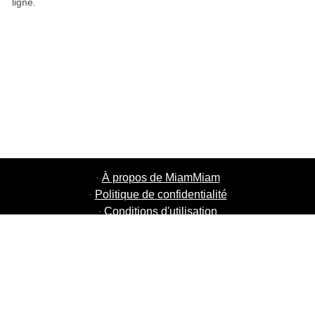
ligne.
·
À propos de MiamMiam
·
Politique de confidentialité
·
Conditions d'utilisation
·
MiamMiam Jobs
·
Ajouter votre restaurant
·
Parrainage d'amis
·
Liste de toutes les villes
·
Courier Portal