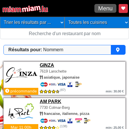
Menu
Résultats pour:
Nommern
GINZA
7619 Larochette
asiatique, japonaise
(87)
précommande
min: 30.00 €
AM PARK
7730 Colmar-Berg
francaise, italienne, pizza
(138)
Mar 11:00h
min: 25.00 €