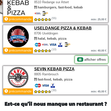
8510 Redange sur Attert
hamburgers, fast-food, kebab
(55)
précommande
min: 25.00 €
USELDANGE PIZZA & KEBAB
8706 Useldingen
halal, kebab, pizza
(10)
précommande
min: 40.00 €
afficher offres
SEVIN KEBAB PIZZA
8805 Rambrouch
fast-food, kebab, pizza
(30)
précommande
min: 45.00 €
Est-ce qu'il nous manque un restaurant ?