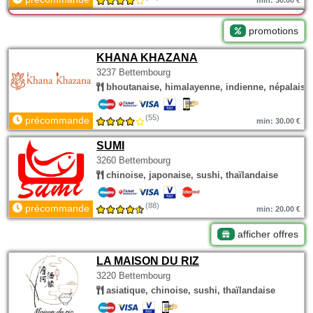
min: 30.00 €
promotions
KHANA KHAZANA
3237 Bettembourg
bhoutanaise, himalayenne, indienne, népalaise
(55)
précommande
min: 30.00 €
SUMI
3260 Bettembourg
chinoise, japonaise, sushi, thaïlandaise
(88)
précommande
min: 20.00 €
afficher offres
LA MAISON DU RIZ
3220 Bettembourg
asiatique, chinoise, sushi, thaïlandaise