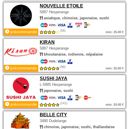
NOUVELLE ETOILE
5887 Hesperange
asiatique, chinoise, japonaise, sushi
(56)
précommande
min: 25.00 €
KIRAN
5887 Hesperange
bhoutanaise, indienne, népalaise
(88)
précommande
min: 25.00 €
SUSHI JAYA
L-5885 Hesperange
japonaise, sushi
(141)
précommande
min: 20.00 €
BELLE CITY
3480 Dudelange
chinoise, japonaise, sushi, thaïlandaise