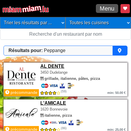
Menu
Résultats pour:
Peppange
AL DENTE
3450 Dudelange
grillade, italienne, pâtes, pizza
(59)
précommande
min: 50.00 €
L'AMICALE
1620 Bonnevoie
italienne, pizza
(86)
précommande
min: 25.00 €