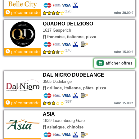
(126)
précommande
min: 30.00 €
QUADRO DELIZIOSO
1617 Gasperich
francaise, italienne, pizza
(148)
précommande
min: 15.00 €
afficher offres
DAL NIGRO DUDELANGE
3505 Dudelange
grillade, italienne, pâtes, pizza
(337)
précommande
min: 15.00 €
ASIA
1839 Luxembourg-Gare
asiatique, chinoise