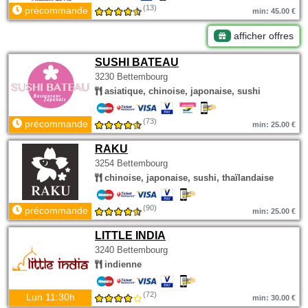
(13)
précommande
min: 45.00 €
afficher offres
SUSHI BATEAU
3230 Bettembourg
asiatique, chinoise, japonaise, sushi
(73)
précommande
min: 25.00 €
RAKU
3254 Bettembourg
chinoise, japonaise, sushi, thaïlandaise
(90)
précommande
min: 25.00 €
LITTLE INDIA
3240 Bettembourg
indienne
(72)
Lun 11:30h
min: 30.00 €