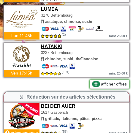
LUMEA
3270 Bettembourg
asiatique, chinoise, sushi
(2)
Lun 11:45h
min: 25.00 €
HATAKKI
3237 Bettembourg
chinoise, sushi, thaïlandaise
(101)
Ven 17:45h
min: 20.00 €
afficher offres
Réduction sur des articles sélectionnés
BEI DER AUER
1617 Gasperich
grillade, italienne, pâtes, pizza
(58)
précommande