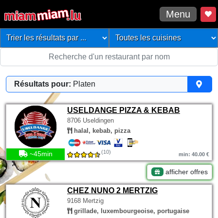
Menu
Résultats pour:
Platen
USELDANGE PIZZA & KEBAB
8706 Useldingen
halal, kebab, pizza
(10)
~45min
min: 40.00 €
afficher offres
CHEZ NUNO 2 MERTZIG
9168 Mertzig
grillade, luxembourgeoise, portugaise