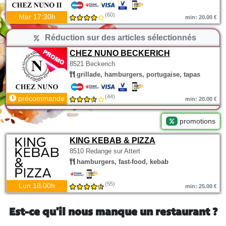
(60)
Mar 17:30h
min: 20.00 €
Réduction sur des articles sélectionnés
CHEZ NUNO BECKERICH
8521 Beckerich
grillade, hamburgers, portugaise, tapas
(44)
précommande
min: 20.00 €
promotions
KING KEBAB & PIZZA
8510 Redange sur Attert
hamburgers, fast-food, kebab
(55)
Lun 18:00h
min: 25.00 €
Est-ce qu'il nous manque un restaurant ?