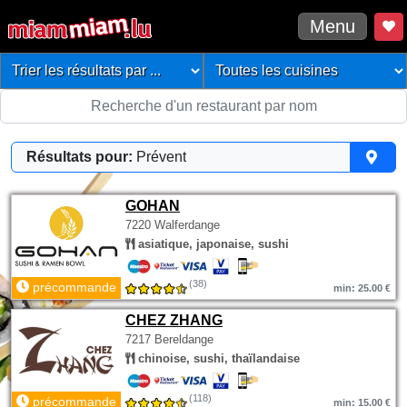
Menu
Résultats pour:
Prévent
GOHAN
7220 Walferdange
asiatique, japonaise, sushi
(38)
précommande
min: 25.00 €
CHEZ ZHANG
7217 Bereldange
chinoise, sushi, thaïlandaise
(118)
précommande
min: 15.00 €