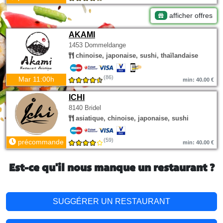
afficher offres
AKAMI
1453 Dommeldange
chinoise, japonaise, sushi, thaïlandaise
(86)
Mar 11:00h
min: 40.00 €
ICHI
8140 Bridel
asiatique, chinoise, japonaise, sushi
(59)
précommande
min: 40.00 €
Est-ce qu'il nous manque un restaurant ?
SUGGÉRER UN RESTAURANT