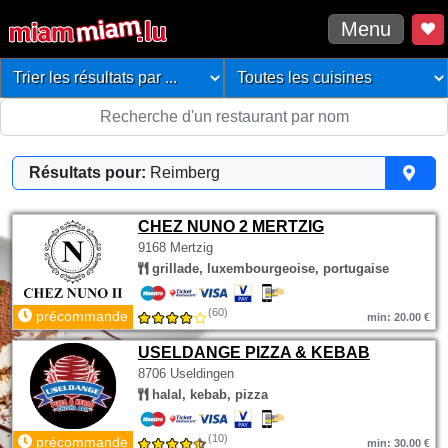
Menu
Résultats pour:
Reimberg
CHEZ NUNO 2 MERTZIG
9168 Mertzig
grillade, luxembourgeoise, portugaise
(60)
précommande
min: 20.00 €
USELDANGE PIZZA & KEBAB
8706 Useldingen
halal, kebab, pizza
(10)
précommande
min: 30.00 €