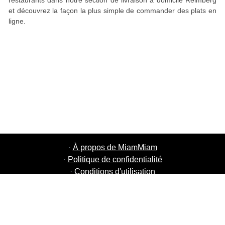
restaurants dans notre section de livraison à domicile Reimberg
et découvrez la façon la plus simple de commander des plats en
ligne.
·
À propos de MiamMiam
·
Politique de confidentialité
·
Conditions d'utilisation
·
MiamMiam Jobs
·
Ajouter votre restaurant
·
Parrainage d'amis
·
Liste de toutes les villes