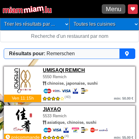
Menu
Résultats pour:
Remerschen
UMISAQI REMICH
5550 Remich
chinoise, japonaise, sushi
(40)
Ven 11:15h
min: 50.00 €
JIAYAO
5533 Remich
asiatique, chinoise, sushi
(4)
précommande
min: 55.00 €