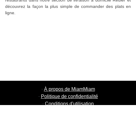
restaurants dans notre section de livraison à domicile Reuler et
découvrez la façon la plus simple de commander des plats en
ligne.
·
À propos de MiamMiam
·
Politique de confidentialité
·
Conditions d'utilisation
·
MiamMiam Jobs
·
Ajouter votre restaurant
·
Parrainage d'amis
·
Liste de toutes les villes