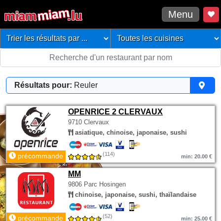
Menu
Résultats pour:
Reuler
OPENRICE 2 CLERVAUX
9710 Clervaux
asiatique, chinoise, japonaise, sushi
(114)
précommande
min: 20.00 €
MM
9806 Parc Hosingen
chinoise, japonaise, sushi, thaïlandaise
(52)
précommande
min: 25.00 €