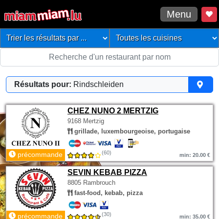
Menu
Résultats pour:
Rindschleiden
CHEZ NUNO 2 MERTZIG
9168 Mertzig
grillade, luxembourgeoise, portugaise
(60)
précommande
min: 20.00 €
SEVIN KEBAB PIZZA
8805 Rambrouch
fast-food, kebab, pizza
(30)
précommande
min: 35.00 €