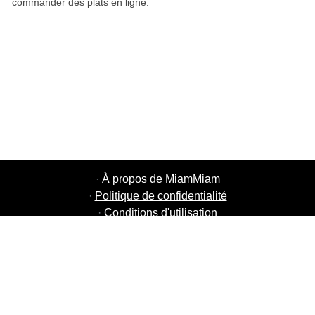
commander des plats en ligne.
·
À propos de MiamMiam
·
Politique de confidentialité
·
Conditions d'utilisation
·
MiamMiam Jobs
·
Ajouter votre restaurant
·
Parrainage d'amis
·
Liste de toutes les villes
·
Chat aide