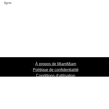
ligne.
·
À propos de MiamMiam
·
Politique de confidentialité
·
Conditions d'utilisation
·
MiamMiam Jobs
·
Ajouter votre restaurant
·
Parrainage d'amis
·
Liste de toutes les villes
·
Chat aide