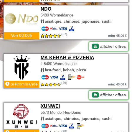
NDO
5480 Wormeldange
asiatique, chinoise, japonaise, sushi
(57)
Ven 00:00h
min: 45.00 €
afficher offres
MK KEBAB & PIZZERIA
L-5480 Wormeldange
fast-food, kebab, pizza
(49)
précommande
min: 40.00 €
afficher offres
XUNWEI
5670 Mondorf-les-Bains
asiatique, chinoise, japonaise, sushi
(28)