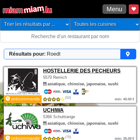
Menu
Résultats pour:
Roedt
HOSTELLERIE DES PECHEURS
5570 Remich
asiatique, chinoise, japonaise, sushi
(52)
précommande
min: 40.00 €
UCHIWA
5366 Schuttrange
asiatique, chinoise, japonaise, sushi
(75)
précommande
min: 35.00 €