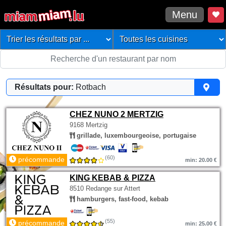
Menu
Résultats pour:
Rotbach
CHEZ NUNO 2 MERTZIG
9168 Mertzig
grillade, luxembourgeoise, portugaise
(60)
précommande
min: 20.00 €
KING KEBAB & PIZZA
8510 Redange sur Attert
hamburgers, fast-food, kebab
(55)
précommande
min: 25.00 €